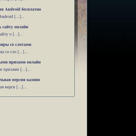
ля Android бесплатно
roid [...]...
к сайту онлайн
ту о [...]...
ниры со слотами
со сло [...]...
ными призами онлайн
призами [...]...
льная версия казино
верси [...]...