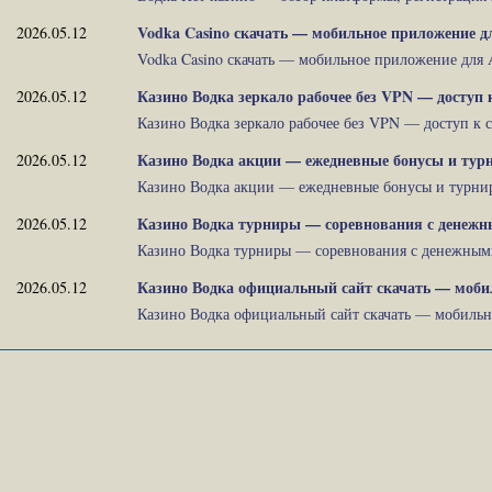
Vodka Casino скачать — мобильное приложение д
2026.05.12
Vodka Casino скачать — мобильное приложение для And
Казино Водка зеркало рабочее без VPN — доступ 
2026.05.12
Казино Водка зеркало рабочее без VPN — доступ к сай
Казино Водка акции — ежедневные бонусы и тур
2026.05.12
Казино Водка акции — ежедневные бонусы и турниры 
Казино Водка турниры — соревнования с денеж
2026.05.12
Казино Водка турниры — соревнования с денежными 
Казино Водка официальный сайт скачать — моби
2026.05.12
Казино Водка официальный сайт скачать — мобильная 