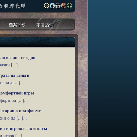
档案下载
零售店铺
ло казино сегодня
зин [...]...
рать на деньги
на д [...]...
 комфортной игры
ртной [...]...
ентарии о платформе
 о пл [...]...
ция и игровые автоматы
игров [...]...