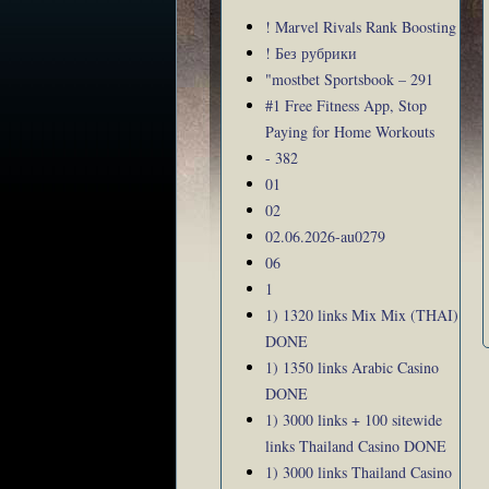
! Marvel Rivals Rank Boosting
! Без рубрики
"mostbet Sportsbook – 291
#1 Free Fitness App, Stop
Paying for Home Workouts
- 382
01
02
02.06.2026-au0279
06
1
1) 1320 links Mix Mix (THAI)
DONE
1) 1350 links Arabic Casino
DONE
1) 3000 links + 100 sitewide
links Thailand Casino DONE
1) 3000 links Thailand Casino