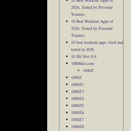
10 Best Workout Apps of
2026, Tested by Personal
Trainers
10 Best Workout Apps of
2026, Tested by Personal
Trainers
10 best workout apps, tried and
tested in 2026
10 Jili Slot 414
1000fikir.com
1000Z
1000Z
1000Z1
1000Z3
1000Z4
1000Z5
1000Z6
1000Z7
1000Z8