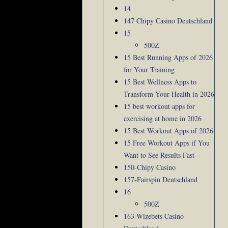
14
147 Chipy Casino Deutschland
15
500Z
15 Best Running Apps of 2026
for Your Training
15 Best Wellness Apps to
Transform Your Health in 2026
15 best workout apps for
exercising at home in 2026
15 Best Workout Apps of 2026
15 Free Workout Apps if You
Want to See Results Fast
150-Chipy Casino
157-Fairspin Deutschland
16
500Z
163-Wizebets Casino