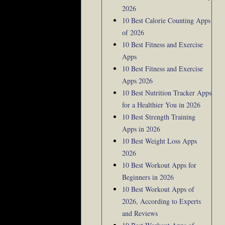
2026
10 Best Calorie Counting Apps
of 2026
10 Best Fitness and Exercise
Apps
10 Best Fitness and Exercise
Apps 2026
10 Best Nutrition Tracker Apps
for a Healthier You in 2026
10 Best Strength Training
Apps in 2026
10 Best Weight Loss Apps
2026
10 Best Workout Apps for
Beginners in 2026
10 Best Workout Apps of
2026, According to Experts
and Reviews