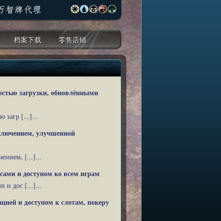
档案下载
零售店铺
остью загрузки, обновлёнными
загр [...]...
дключением, улучшенной
нием, [...]...
сами и доступом ко всем играм
и дос [...]...
цией и доступом к слотам, покеру