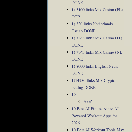
DONE
1) 3100 links Mix Casino (PL)
DOP
1) 330 links Netherlands
Casino DONE
1) 7843 links Mix Casino (IT)
DONE
1) 7843 links Mix Casino (NL)
DONE
1) 8000 links English News
DONE
1)14980 links Mix Crypto
betting DONE
10
500Z
10 Best AI Fitness Apps: AI-
Powered Workout Apps for
2026
10 Best AI Workout Tools May