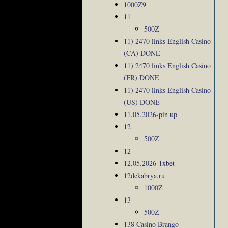
1000Z9
11
500Z
11) 2470 links English Casino
(CA) DONE
11) 2470 links English Casino
(FR) DONE
11) 2470 links English Casino
(US) DONE
11.05.2026-pin up
12
500Z
12
12.05.2026-1xbet
12dekabrya.ru
1000Z
13
500Z
138 Casino Brango