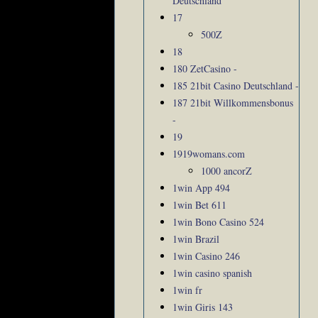
Deutschland
17
500Z
18
180 ZetCasino -
185 21bit Casino Deutschland -
187 21bit Willkommensbonus
-
19
1919womans.com
1000 ancorZ
1win App 494
1win Bet 611
1win Bono Casino 524
1win Brazil
1win Casino 246
1win casino spanish
1win fr
1win Giris 143