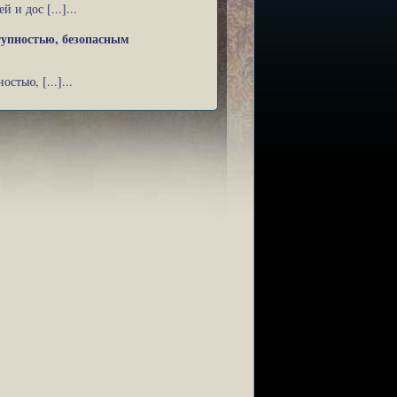
и дос [...]...
тупностью, безопасным
тью, [...]...