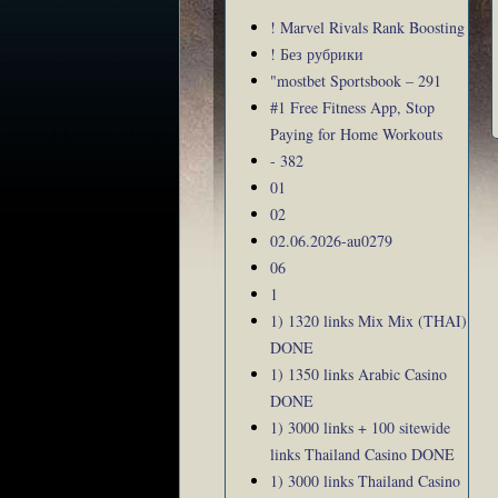
! Marvel Rivals Rank Boosting
! Без рубрики
"mostbet Sportsbook – 291
#1 Free Fitness App, Stop
Paying for Home Workouts
- 382
01
02
02.06.2026-au0279
06
1
1) 1320 links Mix Mix (THAI)
DONE
1) 1350 links Arabic Casino
DONE
1) 3000 links + 100 sitewide
links Thailand Casino DONE
1) 3000 links Thailand Casino