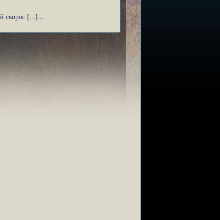
корос [...]...