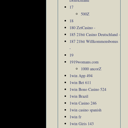
Deutschland
17
500Z
18
180 ZetCasino -
185 21bit Casino Deutschland -
187 21bit Willkommensbonus
-
19
1919womans.com
1000 ancorZ
1win App 494
1win Bet 611
1win Bono Casino 524
1win Brazil
1win Casino 246
1win casino spanish
1win fr
1win Giris 143