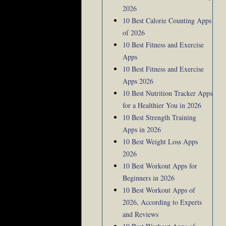
2026
10 Best Calorie Counting Apps
of 2026
10 Best Fitness and Exercise
Apps
10 Best Fitness and Exercise
Apps 2026
10 Best Nutrition Tracker Apps
for a Healthier You in 2026
10 Best Strength Training
Apps in 2026
10 Best Weight Loss Apps
2026
10 Best Workout Apps for
Beginners in 2026
10 Best Workout Apps of
2026, According to Experts
and Reviews