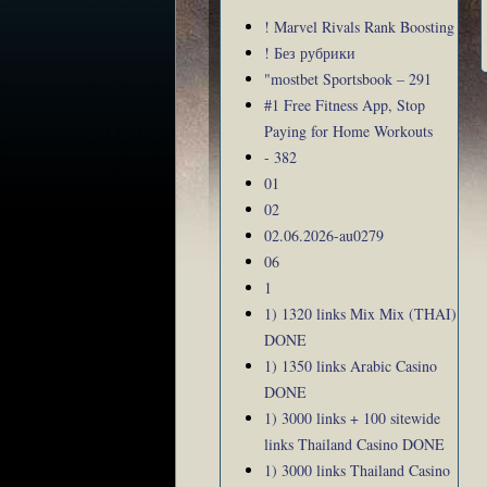
! Marvel Rivals Rank Boosting
! Без рубрики
"mostbet Sportsbook – 291
#1 Free Fitness App, Stop
Paying for Home Workouts
- 382
01
02
02.06.2026-au0279
06
1
1) 1320 links Mix Mix (THAI)
DONE
1) 1350 links Arabic Casino
DONE
1) 3000 links + 100 sitewide
links Thailand Casino DONE
1) 3000 links Thailand Casino