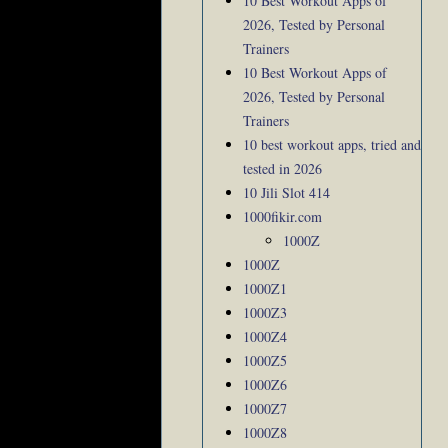
10 Best Workout Apps of
2026, Tested by Personal
Trainers
10 Best Workout Apps of
2026, Tested by Personal
Trainers
10 best workout apps, tried and
tested in 2026
10 Jili Slot 414
1000fikir.com
1000Z
1000Z
1000Z1
1000Z3
1000Z4
1000Z5
1000Z6
1000Z7
1000Z8