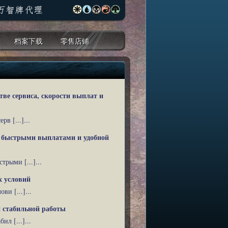
档案下载
零售店铺
тве сервиса, скорости выплат и
в [...]...
, быстрыми выплатами и удобной
рыми [...]...
х условий
ви [...]...
и стабильной работы
ил [...]...