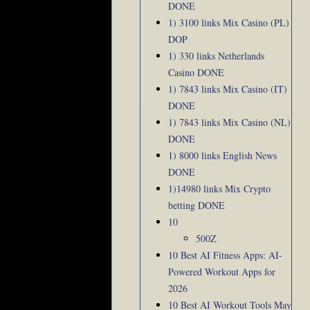
DONE
1) 3100 links Mix Casino (PL)
DOP
1) 330 links Netherlands
Casino DONE
1) 7843 links Mix Casino (IT)
DONE
1) 7843 links Mix Casino (NL)
DONE
1) 8000 links English News
DONE
1)14980 links Mix Crypto
betting DONE
10
500Z
10 Best AI Fitness Apps: AI-
Powered Workout Apps for
2026
10 Best AI Workout Tools May