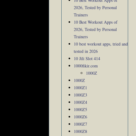
10 Best Workout Apps of
2026, Tested by Personal
Trainers
10 Best Workout Apps of
2026, Tested by Personal
Trainers
10 best workout apps, tried and
tested in 2026
10 Jili Slot 414
1000fikir.com
1000Z
1000Z
1000Z1
1000Z3
1000Z4
1000Z5
1000Z6
1000Z7
1000Z8