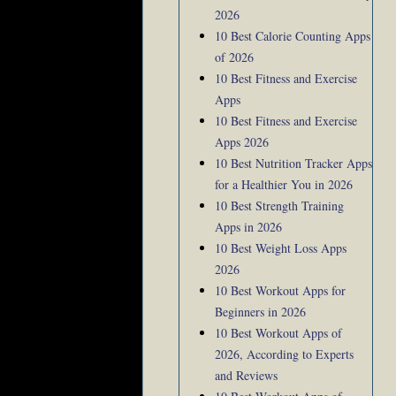
2026
10 Best Calorie Counting Apps
of 2026
10 Best Fitness and Exercise
Apps
10 Best Fitness and Exercise
Apps 2026
10 Best Nutrition Tracker Apps
for a Healthier You in 2026
10 Best Strength Training
Apps in 2026
10 Best Weight Loss Apps
2026
10 Best Workout Apps for
Beginners in 2026
10 Best Workout Apps of
2026, According to Experts
and Reviews