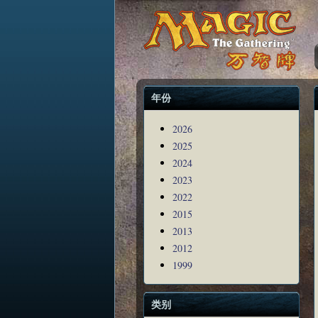
年份
2026
2025
2024
2023
2022
2015
2013
2012
1999
类别