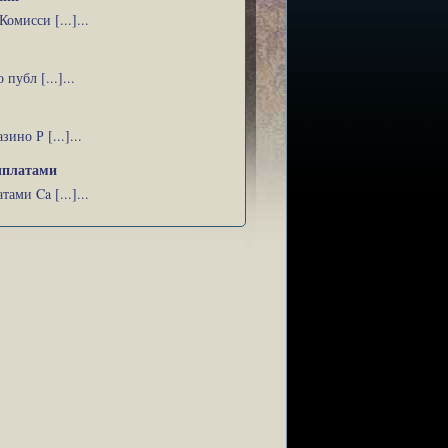
мисси [...]...
публ [...]...
но Р [...]...
ыплатами
ми Ca [...]...