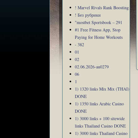
! Marvel Rivals Rank Boosting
! Без рубрики
"mostbet Sportsbook – 291
#1 Free Fitness App, Stop
Paying for Home Workouts
- 382
01
02
02.06.2026-au0279
06
1
1) 1320 links Mix Mix (THAI)
DONE
1) 1350 links Arabic Casino
DONE
1) 3000 links + 100 sitewide
links Thailand Casino DONE
1) 3000 links Thailand Casino