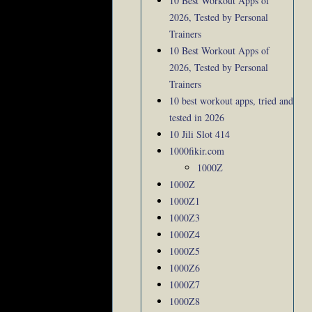
10 Best Workout Apps of
2026, Tested by Personal
Trainers
10 Best Workout Apps of
2026, Tested by Personal
Trainers
10 best workout apps, tried and
tested in 2026
10 Jili Slot 414
1000fikir.com
1000Z
1000Z
1000Z1
1000Z3
1000Z4
1000Z5
1000Z6
1000Z7
1000Z8