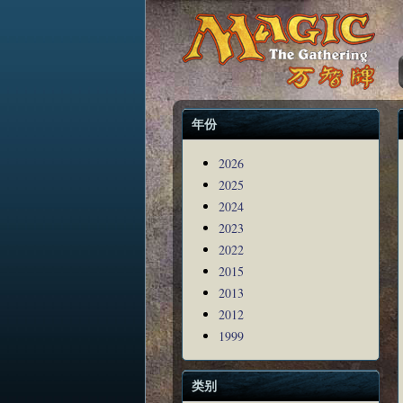
年份
2026
2025
2024
2023
2022
2015
2013
2012
1999
类别