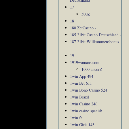
Deutschland
17
500Z
18
180 ZetCasino -
185 21bit Casino Deutschland -
187 21bit Willkommensbonus
-
19
1919womans.com
1000 ancorZ
1win App 494
1win Bet 611
1win Bono Casino 524
1win Brazil
1win Casino 246
1win casino spanish
1win fr
1win Giris 143