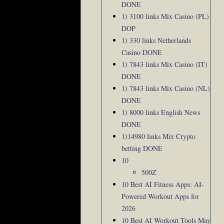
DONE
1) 3100 links Mix Casino (PL)
DOP
1) 330 links Netherlands
Casino DONE
1) 7843 links Mix Casino (IT)
DONE
1) 7843 links Mix Casino (NL)
DONE
1) 8000 links English News
DONE
1)14980 links Mix Crypto
betting DONE
10
500Z
10 Best AI Fitness Apps: AI-
Powered Workout Apps for
2026
10 Best AI Workout Tools May