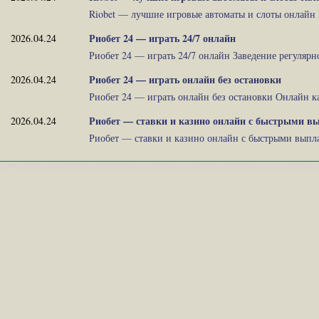
Riobet — лучшие игровые автоматы и слоты онлайн Ко
Риобет 24 — играть 24/7 онлайн
2026.04.24
Риобет 24 — играть 24/7 онлайн Заведение регулярно 
Риобет 24 — играть онлайн без остановки
2026.04.24
Риобет 24 — играть онлайн без остановки Онлайн кази
Риобет — ставки и казино онлайн с быстрыми в
2026.04.24
Риобет — ставки и казино онлайн с быстрыми выплата